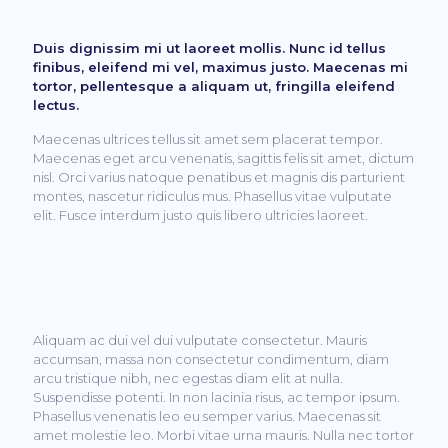
Duis dignissim mi ut laoreet mollis. Nunc id tellus
finibus, eleifend mi vel, maximus justo. Maecenas mi
tortor, pellentesque a aliquam ut, fringilla eleifend
lectus.
Maecenas ultrices tellus sit amet sem placerat tempor.
Maecenas eget arcu venenatis, sagittis felis sit amet, dictum
nisl. Orci varius natoque penatibus et magnis dis parturient
montes, nascetur ridiculus mus. Phasellus vitae vulputate
elit. Fusce interdum justo quis libero ultricies laoreet.
Aliquam ac dui vel dui vulputate consectetur. Mauris
accumsan, massa non consectetur condimentum, diam
arcu tristique nibh, nec egestas diam elit at nulla.
Suspendisse potenti. In non lacinia risus, ac tempor ipsum.
Phasellus venenatis leo eu semper varius. Maecenas sit
amet molestie leo. Morbi vitae urna mauris. Nulla nec tortor