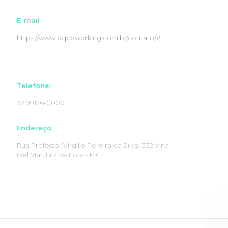
E-mail
https://www.pqcoworking.com.br/contato/#
Telefone:
32 99176-0000
Endereço
Rua Professor Virgílio Pereira da Silva, 332 Vina
Del Mar Juiz de Fora - MG