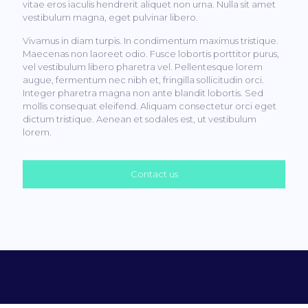
vitae eros iaculis hendrerit aliquet non urna. Nulla sit amet
vestibulum magna, eget pulvinar libero.
Vivamus in diam turpis. In condimentum maximus tristique.
Maecenas non laoreet odio. Fusce lobortis porttitor purus,
vel vestibulum libero pharetra vel. Pellentesque lorem
augue, fermentum nec nibh et, fringilla sollicitudin orci.
Integer pharetra magna non ante blandit lobortis. Sed
mollis consequat eleifend. Aliquam consectetur orci eget
dictum tristique. Aenean et sodales est, ut vestibulum
lorem.
Contact us